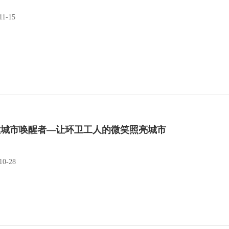
11-15
敬城市唤醒者—让环卫工人的微笑照亮城市
10-28