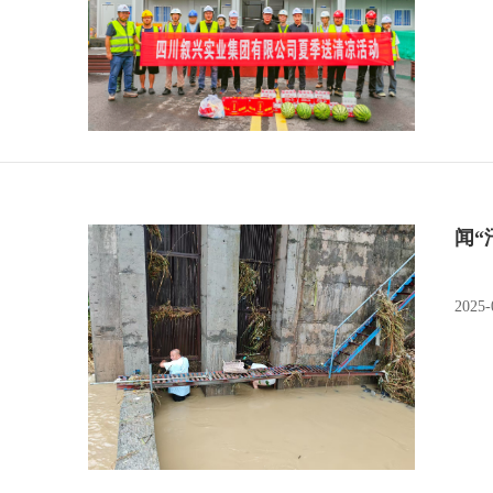
闻“
2025-