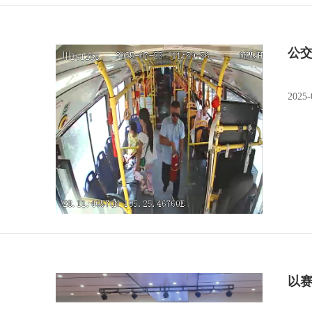
公交
2025-
以赛