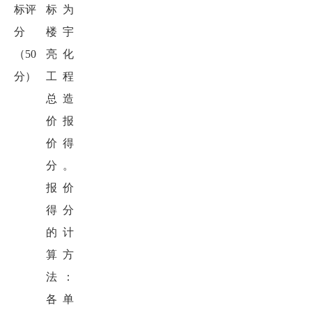
标评
标为
分
楼宇
（
50
亮化
分
）
工程
总造
价报
价得
分。
报价
得分
的计
算方
法：
各单