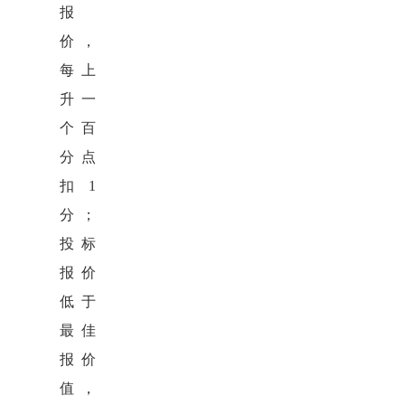
报
价，
每上
升一
个百
分点
扣1
分；
投标
报价
低于
最佳
报价
值，