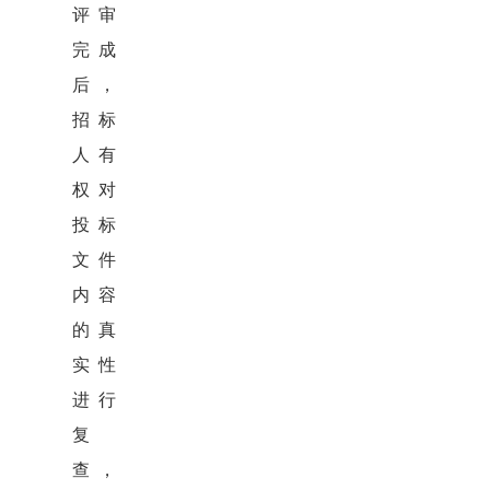
评审
完成
后，
招标
人有
权对
投标
文件
内容
的真
实性
进行
复
查，