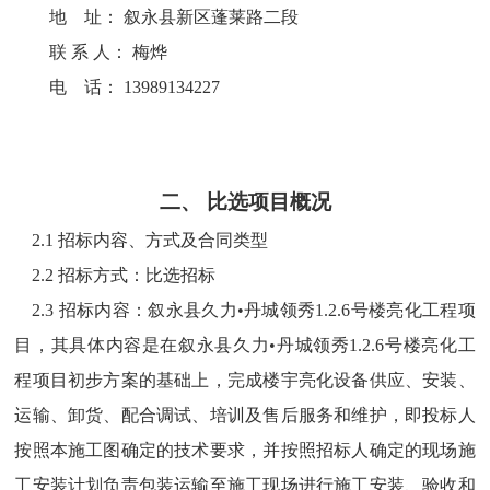
地
址：
叙永县新区蓬莱路二段
联
系
人：
梅烨
电
话：
13989134227
二、
比选项目概况
2
.1 招标内容、方式及合同类型
2.
2 招标方式：
比选
招标
2.3
招标内容：
叙永县久力
•
丹城领秀
1.2.6
号楼亮化工程项
目
，其具体内容是在
叙永县久力
•
丹城领秀
1.2.6
号楼亮化工
程项目
初步方案的基础上，完成楼宇亮化设备供应、安装、
运输、卸货、配合调试、培训及售后服务和维护，即投标人
按照本施工图确定的技术要求，并按照招标人确定的现场施
工安装计划负责包装运输至施工现场进行施工安装、验收和