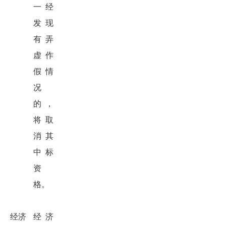
一经
发现
有弄
虚作
假情
况
的，
将取
消其
中标
资
格。
经济
经济