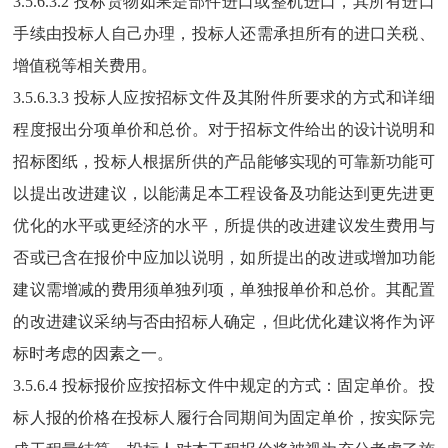
3.5.
6
.3.2 投标货物如果是部件进口或整机进口，其所有进口
手续由投标人自己办理，投标人还需承担所有的进口关税、
增值税等相关费用。
3.5.
6
.3.3 投标人应按招标文件及其附件所要求的方式和详细
程度报出分项
单价和
总
价
。
对于招标文件给出的设计说明和
招标图纸，投标人根据所供的产品能够实现的可靠新功能可
以提出改进建议，以能满足本工程设备及功能达到更先进更
优化的水平或更经济的水平，所提供的改进建议发生费用与
否或已含在报价中应加以说明，如所提出的改进或增加功能
建议需增减的费用须单独列项，单独报单价和总价。其配置
的改进建议采纳与否由招标人确定，但此优化建议将作为评
标时考虑的因素之一。
3.5.
6
.4 投标报价应按招标文件中规定的方式：固定
单价
。投
标人报的价格在投标人
履
行合同期间
为
固定
单价
，
按实际完