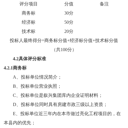
评分项目
分值
备注
商务标
30
分
经济标
50
分
技术标
20
分
投标人最终得分=商务标分值+经济标分值+技术标分值
（共100分）
4.
2具体评分标准
4.2.1商务标
A、投标单位情况简介；
B、投标单位营业执照；
C、投标单位
是
叙兴集团库内企业
证明材料
；
D、投标单位
同时具
有房建市政
三级以上
资质；
E、投标单位
近
三年内在本市做过亮化工程项目的，在
本县内的优先；