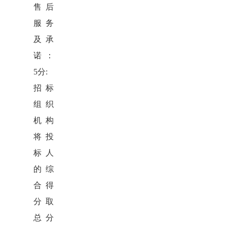
售后
服务
及承
诺：
5分:
招标
组织
机构
将投
标人
的综
合得
分取
总分