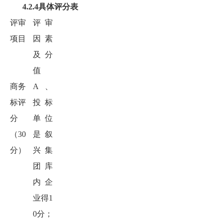
4.2.4具体评分表
评审
评审
项目
因素
及分
值
商务
A、
标评
投标
分
单位
（
30
是叙
分
）
兴集
团库
内企
业
得1
0分
；