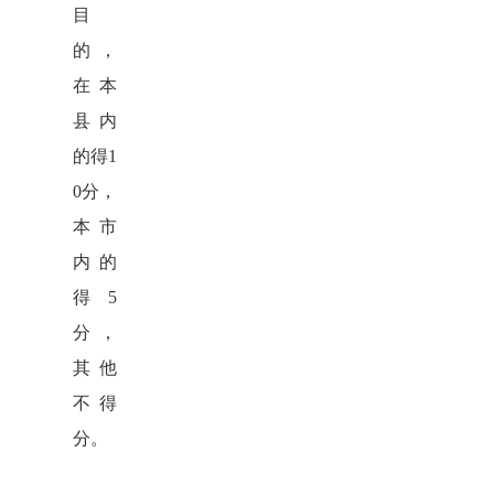
目
的，
在本
县内
的
得1
0分，
本市
内的
得5
分，
其他
不得
分
。