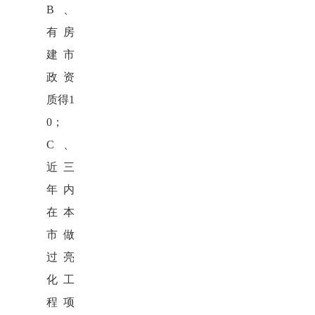
B、
有房
建市
政资
质
得1
0
；
C、
近三
年内
在本
市做
过亮
化工
程项