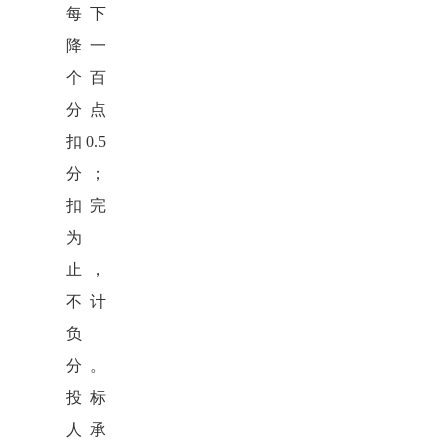
每下
降一
个百
分点
扣0.5
分；
扣完
为
止，
不计
负
分。
投标
人承