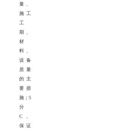
量、
施工
工
期、
材
料、
设备
质量
的主
要措
施；
5
分
C、
保证