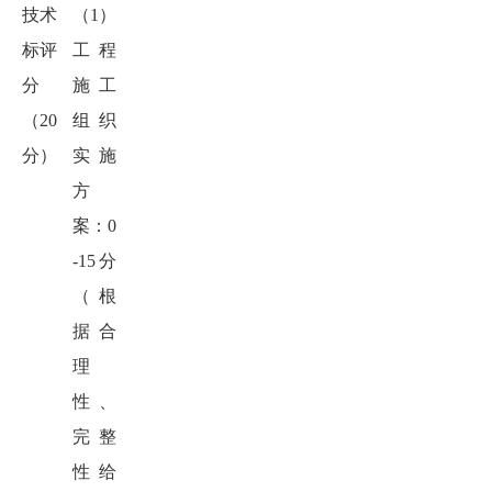
技术
（1）
标
评
工程
分
施工
（20
组织
分）
实施
方
案：0
-15分
（根
据合
理
性、
完整
性给